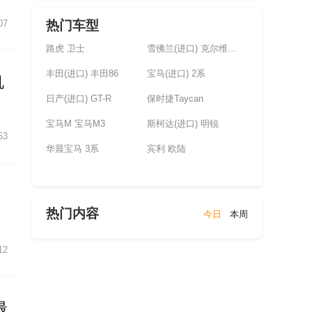
热门车型
07
路虎 卫士
雪佛兰(进口) 克尔维特(未上市)
丰田(进口) 丰田86
宝马(进口) 2系
机
日产(进口) GT-R
保时捷Taycan
宝马M 宝马M3
斯柯达(进口) 明锐
53
华晨宝马 3系
宾利 欧陆
热门内容
今日
本周
12
最