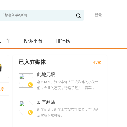
登录
二手车
投诉平台
排行榜
已入驻媒体
43家
此地无垠
著名KOL、资深车评人王垠和他的小伙伴
们，专业的态度，野路子范儿。聊车，但
度
不仅仅聊车。提供时下最新汽车产品试驾
视频
新车到店
新车到店：新车上市发布早知道，车型到
店实拍为您答疑。