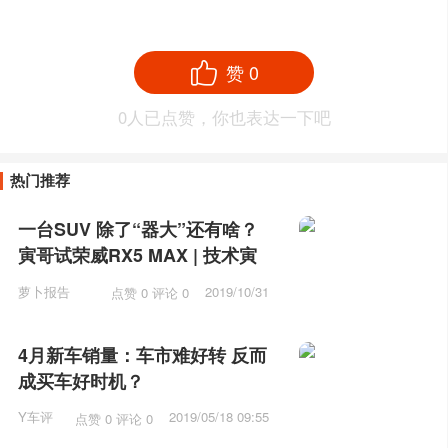
赞
0
0
人已点赞，你也表达一下吧
热门推荐
一台SUV 除了“器大”还有啥？
寅哥试荣威RX5 MAX | 技术寅
萝卜报告
2019/10/31
点赞 0 评论 0
10:31
4月新车销量：车市难好转 反而
成买车好时机？
Y车评
2019/05/18 09:55
点赞 0 评论 0