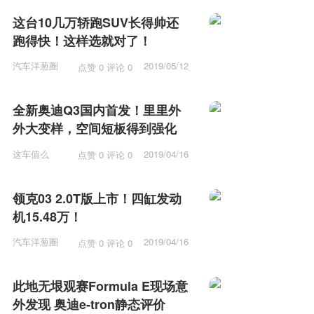
这台10几万轿跑SUV长得帅还
跑得快！这样选就对了！
汽车洋葱圈
2019/05/12
点赞 0 评论 0
15:53
全新奥迪Q3国内首发！里里外
外大变样，空间短板得到强化
这车值么
2019/04/16
点赞 0 评论 0
12:15
领克03 2.0T版上市！四缸发动
机15.48万！
汽车洋葱圈
2019/04/16
点赞 0 评论 0
11:57
此地无垠观赛Formula E现场意
外发现 奥迪e-tron静态评价